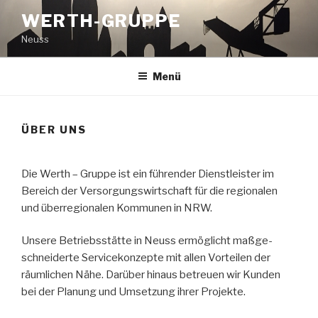
Zum
WERTH-GRUPPE
Inhalt
Neuss
springen
Menü
ÜBER UNS
Die Werth – Gruppe ist ein führender Dienst­leister im
Bereich der Versorgungs­wirtschaft für die regionalen
und überregionalen Kommunen in NRW.
Unsere Betriebsstätte in Neuss ermöglicht maß­ge­
schneiderte Servicekonzepte mit allen Vorteilen der
räumlichen Nähe. Darüber hinaus betreuen wir Kunden
bei der Planung und Umsetzung ihrer Projekte.